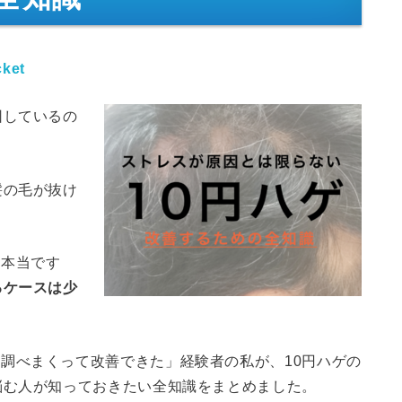
ket
因しているの
髪の毛が抜け
は本当です
るケースは少
調べまくって改善できた」経験者の私が、10円ハゲの
悩む人が知っておきたい全知識をまとめました。