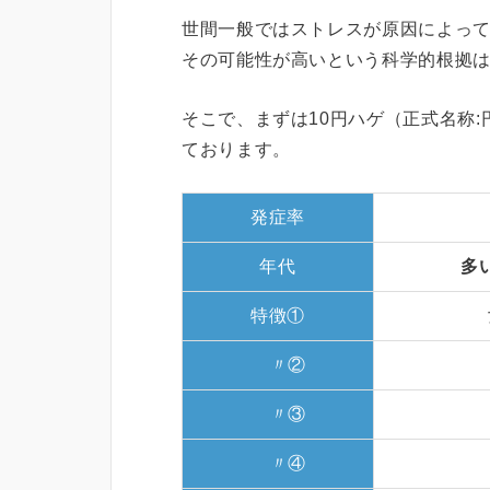
世間一般ではストレスが原因によって
その可能性が高いという科学的根拠
そこで、まずは10円ハゲ（正式名称
ております。
発症率
年代
多い
特徴①
〃②
〃③
〃④