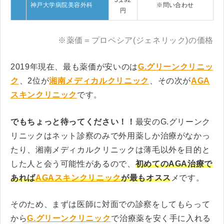
神戸大学病院美容外科
※問い合わせ
円
※薬価＝プロペシア(ジェネリック)の価格
2019年現在、最も薬価が安いのは
G.グリーンクリニッ
ク
、2位が
湘南メディカルクリニック
、その次が
AGA
スキンクリニック
です。
でもちょっと待ってください！！
最安のG.グリーンク
リニックはネット診察のみで外用薬しか治療がなかっ
たり、湘南メディカルクリニックは薄毛以外を目的と
した人と会う可能性があるので、
初めてのAGA治療で
あれば
AGAスキンクリニック
が最もオスス
メです。
そのため、まずは医師に対面での診察をしてもらって
から
G.グリーンクリニック
で治療薬を安く手に入れる