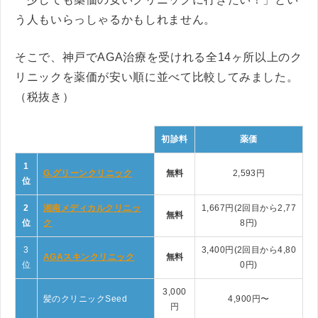
う人もいらっしゃるかもしれません。
そこで、神戸でAGA治療を受けれる全14ヶ所以上のク
リニックを薬価が安い順に並べて比較してみました。
（税抜き）
初診料
薬価
1
G.グリーンクリニック
無料
2,593円
位
2
湘南メディカルクリニッ
1,667円(2回目から2,77
無料
位
ク
8円)
3
3,400円(2回目から4,80
AGAスキンクリニック
無料
位
0円)
3,000
髪のクリニックSeed
4,900円〜
円