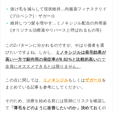
抜け毛を減らして現状維持…内服薬フィナステリド
(プロペシア)・ザガーロ
維持しつつ髪を増やす…ミノキシジル配合の外用薬
(オリジナル治療薬やリバースと呼ばれるもの等)
この2パターンに分かれるのですが、やはり後者を選
びたいですよね。しかし、
ミノキシジルは発毛効果が
高い一方で副作用の発症率が8.82%と比較的高い
ので
全員にオススメできるとは限りません。
この点に関しては、
ミノキシジル
もしくは
ザガーロ
を
まとめている記事も参考にしてください。
そのため、治療を始める前には医師にリスクを確認し
て
「薄毛をどのように改善したいのか」決めておく
の