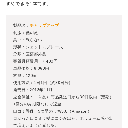
すめできる1本です。
製品名：
チャップアップ
刺激：低刺激
臭い：残らない
形状：ジェットスプレー式
分類：医薬部外品
実質月額費用：7,400円
単品価格：8,060円
容量：120ml
使用方法：1日1回（約30日分）
発売日：2013年11月
返金保証：（単品）商品発送日から30日以内（定期）
1回分のみ期限なしで返金
口コミ評価：5つ星のうち3.0（Amazon）
目立った口コミ：髪にコシが出た。ボリューム感が出
て増えたように感じる。