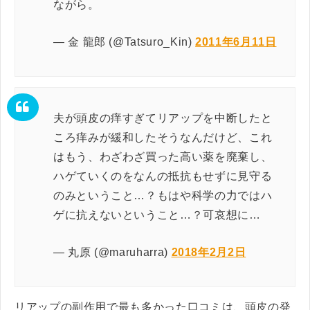
ながら。
— 金 龍郎 (@Tatsuro_Kin)
2011年6月11日
夫が頭皮の痒すぎてリアップを中断したと
ころ痒みが緩和したそうなんだけど、これ
はもう、わざわざ買った高い薬を廃棄し、
ハゲていくのをなんの抵抗もせずに見守る
のみということ…？もはや科学の力ではハ
ゲに抗えないということ…？可哀想に…
— 丸原 (@maruharra)
2018年2月2日
リアップの副作用で最も多かった口コミは、頭皮の発