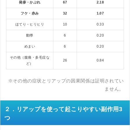
発疹・かぶれ
67
2.18
フケ・赤み
32
1.07
ほてり・ヒリヒリ
10
0.33
動悸
6
0.20
めまい
6
0.20
その他（腹痛・多毛症な
26
0.84
ど）
※その他の症状とリアップの因果関係は証明されてい
ません。
２．リアップを使って起こりやすい副作用3
つ