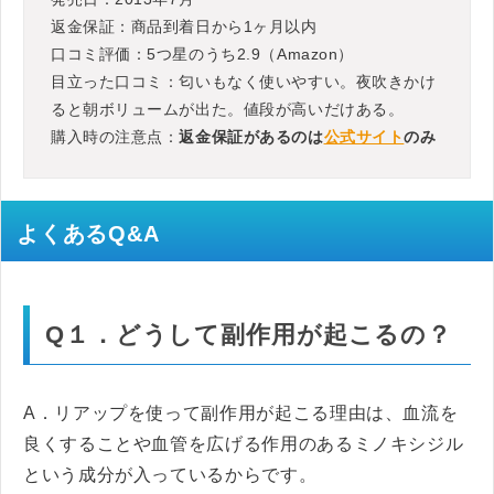
返金保証：商品到着日から1ヶ月以内
口コミ評価：5つ星のうち2.9（Amazon）
目立った口コミ：匂いもなく使いやすい。夜吹きかけ
ると朝ボリュームが出た。値段が高いだけある。
購入時の注意点：
返金保証があるのは
公式サイト
のみ
よくあるQ&A
Q１．どうして副作用が起こるの？
A．リアップを使って副作用が起こる理由は、血流を
良くすることや血管を広げる作用のあるミノキシジル
という成分が入っているからです。