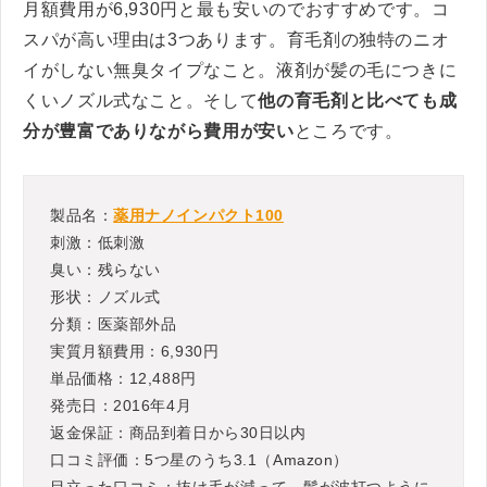
月額費用が6,930円と最も安いのでおすすめです。コ
スパが高い理由は3つあります。育毛剤の独特のニオ
イがしない無臭タイプなこと。液剤が髪の毛につきに
くいノズル式なこと。そして
他の育毛剤と比べても成
分が豊富でありながら費用が安い
ところです。
製品名：
薬用ナノインパクト100
刺激：低刺激
臭い：残らない
形状：ノズル式
分類：医薬部外品
実質月額費用：6,930円
単品価格：12,488円
発売日：2016年4月
返金保証：商品到着日から30日以内
口コミ評価：5つ星のうち3.1（Amazon）
目立った口コミ：抜け毛が減って、髪が波打つように