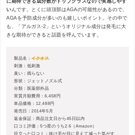
に期待できる成分数がトップクラスなので実感しやす
い
んです。とくに頭頂部はAGAの可能性があるので、
AGAを予防成分が多いのも嬉しいポイント。その中で
も、「アルガス-2」というオリジナル成分は発毛に大
きな期待ができると話題を呼んでいます。
製品名：
イクオス
刺激：低刺激
臭い：残らない
形状：ジェットノズル式
分類：医薬部外品
実質月額費用：6,458円
単品価格：12,488円
発売日：2014年5月
返金保証：商品注文日から45日以内
口コミ評価：5つ星のうち2.6（Amazon）
目立った口コミ：抜け毛が目に見えて減った気がす