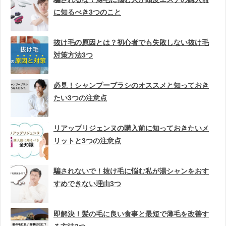
に知るべき3つのこと
抜け毛の原因とは？初心者でも失敗しない抜け毛
対策方法3つ
必見！シャンプーブラシのオススメと知っておき
たい3つの注意点
リアップリジェンヌの購入前に知っておきたいメ
リットと3つの注意点
騙されないで！抜け毛に悩む私が湯シャンをおす
すめできない理由3つ
即解決！髪の毛に良い食事と最短で薄毛を改善す