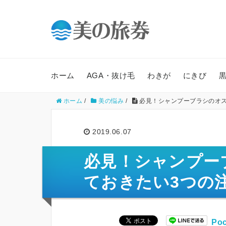
ホーム
AGA・抜け毛
わきが
にきび
ホーム
/
美の悩み
/
必見！シャンプーブラシのオス
2019.06.07
必見！シャンプー
ておきたい3つの
Poc