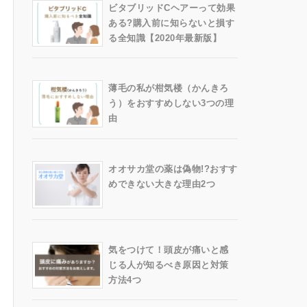
ビタブリッドCヘアーって効果
ある?購入前に知らないと損す
る全知識【2020年最新版】
薄毛の私が柑気楼（かんきろ
う）をおすすめしない3つの理
由
オオサカ堂の薬は偽物!?おすす
めできない大きな理由2つ
気をつけて！頭皮が痛いと感
じる人が知るべき原因と対策
方法4つ