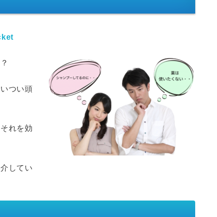
ket
ね？
ついつい頭
。
、それを効
。
紹介してい